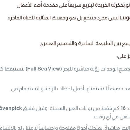
و بفكرته الفريدة ليتربع سريعاً على مقدمة أهم الأعمال
ليس مجرد منتجع بل هو وجهتك المثالية للحياة الفاخرة
 يجمع بين الطبيعة الساحرة والتصميم العصري
 على:
يع الوحدات رؤية مباشرة للبحر
(Full Sea View)
لتستيقظ ك
عد خصيصاً للاستمتاع بأجمل لحظات الراحة والاستجمام في
د
16
كم فقط من بوابات العين السخنة، وقبل فندق
övenpick
لسهل في أي وقت.
لبحر مباشرةً، يمنحك أجواءً مفتوحة وإحساساً لا مثيل له بالاتساع