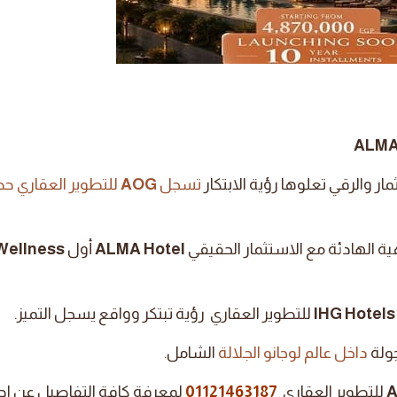
ر والرقي تعلوها رؤية الابتكار
تسجل
AOG
للتطوير العقاري ح
ة الهادئة مع الاستثمار الحقيقي
ALMA Hotel
أول
Wellness
IHG Hotels
للتطوير العقاري رؤية تبتكر وواقع يسجل التميز.
جولة
داخل عالم لوجانو الجلالة
الشامل.
للتطوير العقاري
01121463187
لمعرفة كافة التفاصيل عن ا