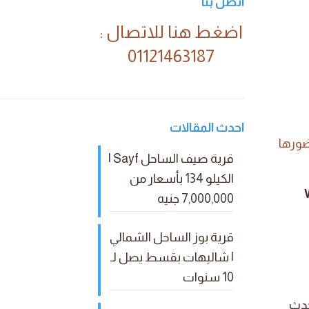
اتصل بنا
اضغط هنا للاتصال :
01121463187
احدث المقالات
ضورها
قرية صيف الساحل Sayf |
الكيلو 134 بأسعار من
7,000,000 جنيه
قرية بوز الساحل الشمالي
| شاليهات بقسط يصل لـ
10 سنوات
حدث