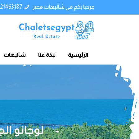
مرحبا بكم في شاليهات مصر
01121463187
الرئيسية
نبذة عنا
شاليهات
لوجانو الجلا