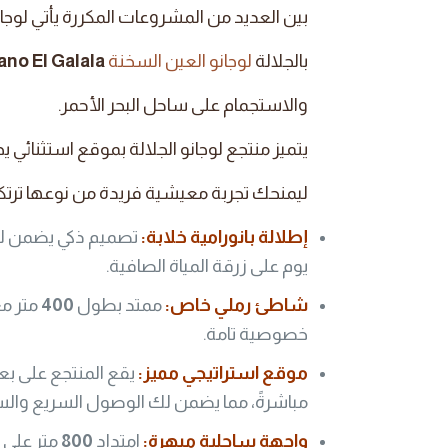
بين العديد من المشروعات المكررة يأتي لوجان
بالجلالة
لوجانو العين السخنة
Lugano El Galala
والاستجمام على ساحل البحر الأحمر.
يتميز منتجع لوجانو الجلالة بموقع استثنائي
ليمنحك تجربة معيشية فريدة من نوعها ترتكز
إطلالة بانورامية خلابة
:
تصميم ذكي يضمن لجم
يوم على زرقة المياة الصافية.
شاطئ رملي خاص
:
ممتد بطول
400
متر م
خصوصية تامة.
موقع استراتيجي مميز
:
يقع المنتجع على بع
مباشرةً، مما يضمن لك الوصول السريع وا
واجهة ساحلية مبهرة
:
امتداد
800
متر على ا