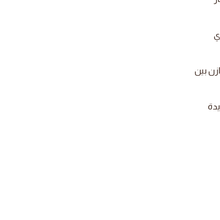
ي
زن بين
يدة