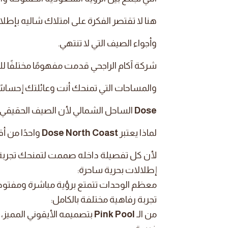
هنا لا تقتصر الفكرة على امتلاك شاليه بإطلال
وأجواء الصيف التي لا تنتهي.
شركة آكام الراجحي قدمت مفهومًا مختلفًا للح
والمساحات التي تمنحك أنت وعائلتك إحساسًا 
Dose
الساحل الشمالي لأن الصيف الحقيقي يب
لماذا يعتبر
Dose North Coast
واحدًا من 
لأن كل تفصيلة داخله صممت لتمنحك تجربة ص
إطلالات بحرية ساحرة:
معظم الوحدات تتمتع برؤية مباشرة ومفتوحة
تجربة رفاهية مختلفة بالكامل:
من الـ
Pink Pool
بتصميمه الأيقوني المميز، إل