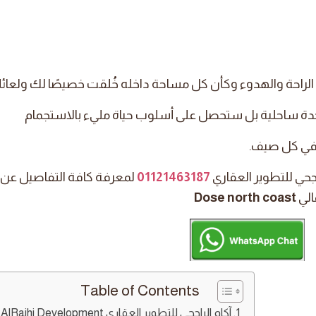
لراحة والهدوء وكأن كل مساحة داخله خُلقت خصيصًا لك ولعائل
دة ساحلية بل ستحصل على أسلوب حياة مليء بالاستجمام
ا في كل صيف.
جحي للتطوير العقاري
01121463187
لمعرفة كافة التفاصيل عن
الي
Dose north coast
Table of Contents
آكام الراجحي للتطوير العقاري Akam AlRajhi Development