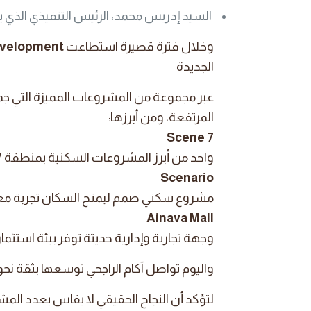
السيد إدريس محمد، الرئيس التنفيذي الذي يق
وخلال فترة قصيرة استطاعت
Akam AlRajhi Development
الجديدة
عبر مجموعة من المشروعات المميزة التي جم
المرتفعة، ومن أبرزها:
Scene 7
واحد من أبرز المشروعات السكنية بمنطقة
7
Scenario
مشروع سكني صمم ليمنح السكان تجربة معي
Ainava Mall
وجهة تجارية وإدارية حديثة توفر بيئة استثما
واليوم تواصل آكام الراجحي توسعها بثقة ن
لتؤكد أن النجاح الحقيقي لا يقاس بعدد المش