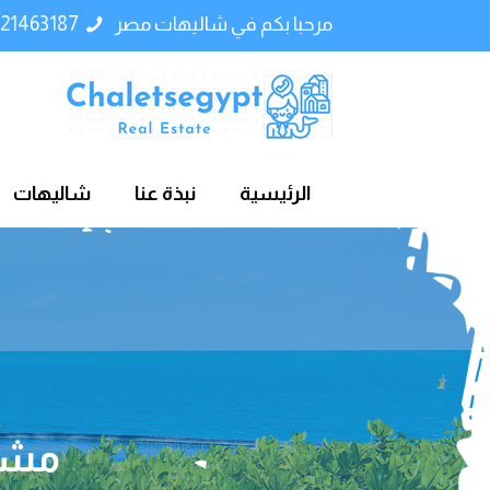
مرحبا بكم في شاليهات مصر
01121463187
الرئيسية
نبذة عنا
شاليهات
مشرو