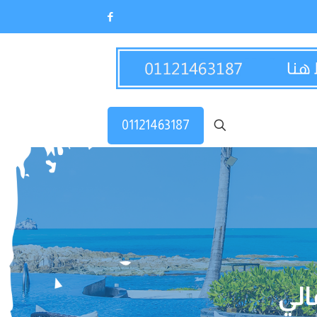
01121463187
الي