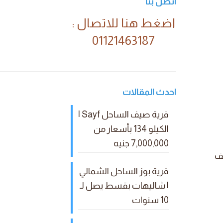
اتصل بنا
اضغط هنا للاتصال :
01121463187
احدث المقالات
قرية صيف الساحل Sayf |
الكيلو 134 بأسعار من
7,000,000 جنيه
ف
قرية بوز الساحل الشمالي
| شاليهات بقسط يصل لـ
10 سنوات