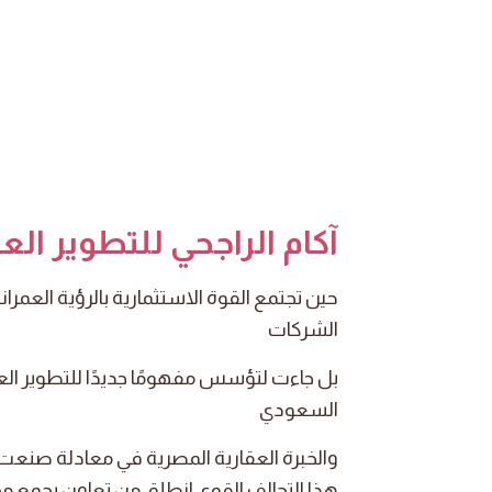
آكام الراجحي للتطوير العقاري jhi Development
حين تجتمع القوة الاستثمارية بالرؤية العمرانية
الشركات
بل جاءت لتؤسس مفهومًا جديدًا للتطوير الع
السعودي
والخبرة العقارية المصرية في معادلة صنعت كيانً
هذا التحالف القوي انطلق من تعاون يجمع مجم