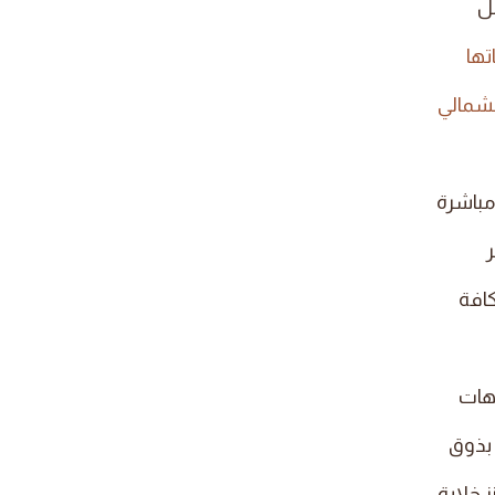
بل
ها
لشمالي
مباشرة
ر
كافة
يهات
بذوق
خلابة.