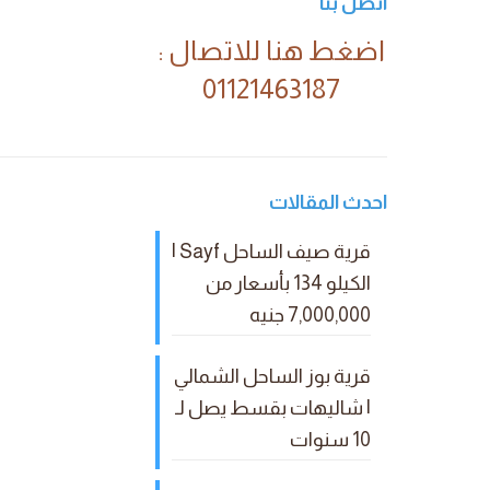
اتصل بنا
اضغط هنا للاتصال :
01121463187
احدث المقالات
قرية صيف الساحل Sayf |
الكيلو 134 بأسعار من
7,000,000 جنيه
قرية بوز الساحل الشمالي
| شاليهات بقسط يصل لـ
10 سنوات