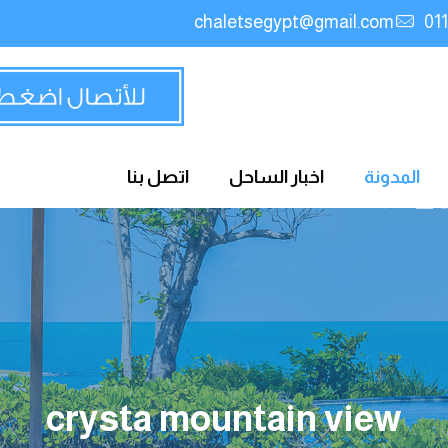
chaletsegypt@gmail.com
المدونة
اخبار الساحل
اتصل بنا
crysta mountain view