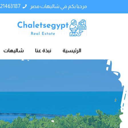
مرحبا بكم في شاليهات مصر
01121463187
الرئيسية
نبذة عنا
شاليهات