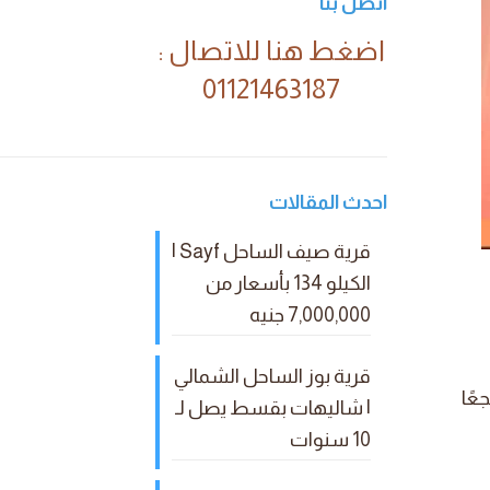
اتصل بنا
اضغط هنا للاتصال :
01121463187
احدث المقالات
قرية صيف الساحل Sayf |
الكيلو 134 بأسعار من
7,000,000 جنيه
قرية بوز الساحل الشمالي
عًا
| شاليهات بقسط يصل لـ
10 سنوات