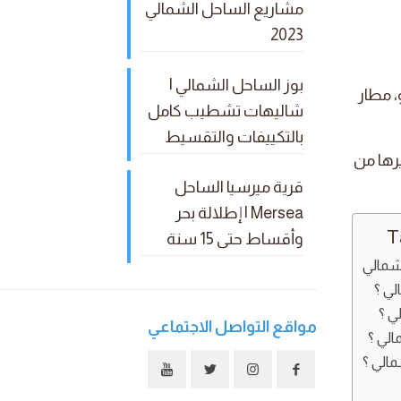
مشاريع الساحل الشمالي
2023
بوز الساحل الشمالي |
، مطار
شاليهات تشطيب كامل
بالتكييفات والتقسيط
رها من
قرية ميرسيا الساحل
Mersea | إطلالة بحر
T
وأقساط حتى 15 سنة
شمالي
لي ؟
ي ؟
مواقع التواصل الاجتماعي
لي ؟
الي ؟