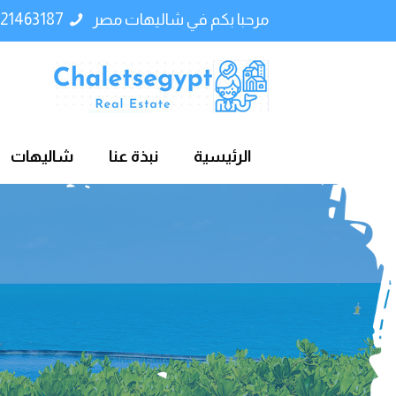
مرحبا بكم في شاليهات مصر
01121463187
الرئيسية
نبذة عنا
شاليهات