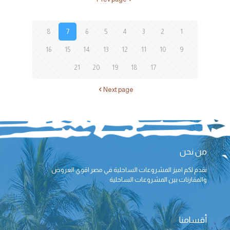
8
7
6
5
4
3
2
1
16
15
14
13
12
11
10
9
21
20
19
18
17
Next page
من نحن
نقدم لكم اميز المشروعات الساحلية في مصر اقوي العروض
والمقارنات بين المشروعات الساحلية
أقسامنا