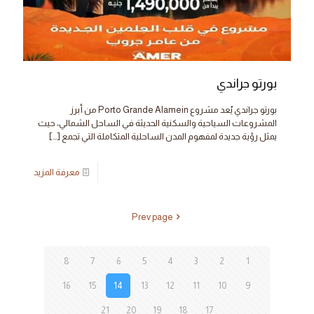
بورتو جراندي
بورتو جراندي يُعد مشروع Porto Grande Alamein من أبرز
المشروعات السياحية والسكنية الحديثة في الساحل الشمالي، حيث
يمثل رؤية جديدة لمفهوم المدن الساحلية المتكاملة التي تجمع
[…]
معرفة المزيد
Prev page
8
7
6
5
4
3
2
1
16
15
14
13
12
11
10
9
21
20
19
18
17